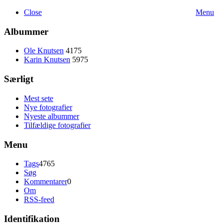
Close
Menu
Albummer
Ole Knutsen
4175
Karin Knutsen
5975
Særligt
Mest sete
Nye fotografier
Nyeste albummer
Tilfældige fotografier
Menu
Tags
4765
Søg
Kommentarer
0
Om
RSS-feed
Identifikation