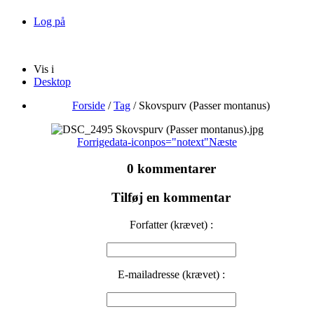
Log på
Vis i
Desktop
Forside
/
Tag
/
Skovspurv (Passer montanus)
Forrige
data-iconpos="notext"
Næste
0 kommentarer
Tilføj en kommentar
Forfatter (krævet) :
E-mailadresse (krævet) :