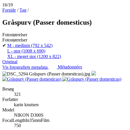
16/19
Forside
/
Tag
/
Gråspurv (Passer domesticus)
Fotostørrelser
Fotostørrelser
✔
M - medium
(792 x 542)
L - stor
(1008 x 690)
XL - meget stor
(1200 x 822)
Original
Vis fotografiets metadata
Métadonnées
Besøg
321
Forfatter
karin knutsen
Model
NIKON D300S
FocalLengthIn35mmFilm
750