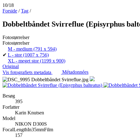
10/18
Forside
/
Tag
/
Dobbeltbåndet Svirreflue (Episyrphus balt
Fotostørrelser
Fotostørrelser
M - medium
(791 x 594)
✔
L - stor
(1007 x 756)
XL - meget stor
(1199 x 900)
Original
Vis fotografiets metadata
Métadonnées
Besøg
395
Forfatter
Karin Knutsen
Model
NIKON D300S
FocalLengthIn35mmFilm
157