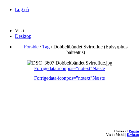
Log på
Vis i
Desktop
Forside
/
Tag
/
Dobbeltbåndet Svirreflue (Episyrphus
balteatus)
Forrige
data-iconpos="notext"
Næste
Forrige
data-iconpos="notext"
Næste
Drives af
Piwigo
Vis i :
Mobil
|
Desktop