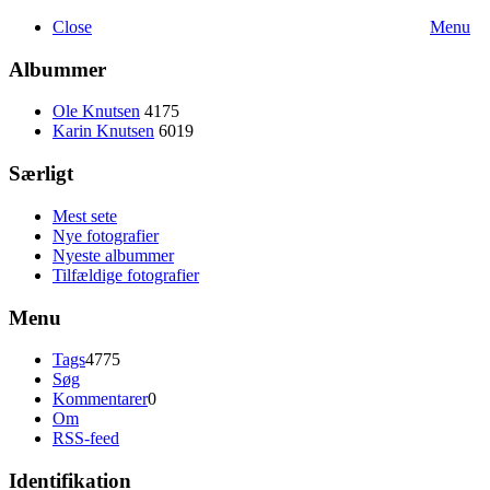
Close
Menu
Albummer
Ole Knutsen
4175
Karin Knutsen
6019
Særligt
Mest sete
Nye fotografier
Nyeste albummer
Tilfældige fotografier
Menu
Tags
4775
Søg
Kommentarer
0
Om
RSS-feed
Identifikation