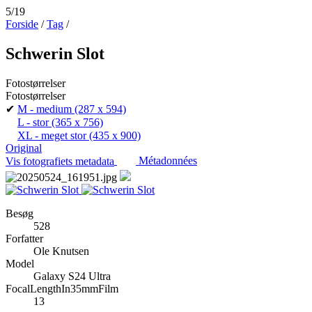
5/19
Forside
/
Tag
/
Schwerin Slot
Fotostørrelser
Fotostørrelser
✔
M - medium
(287 x 594)
L - stor
(365 x 756)
XL - meget stor
(435 x 900)
Original
Vis fotografiets metadata
Métadonnées
Besøg
528
Forfatter
Ole Knutsen
Model
Galaxy S24 Ultra
FocalLengthIn35mmFilm
13