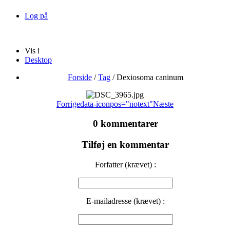
Log på
Vis i
Desktop
Forside
/
Tag
/
Dexiosoma caninum
Forrige
data-iconpos="notext"
Næste
0 kommentarer
Tilføj en kommentar
Forfatter (krævet) :
E-mailadresse (krævet) :