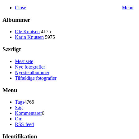
Close
Menu
Albummer
Ole Knutsen
4175
Karin Knutsen
5975
Særligt
Mest sete
Nye fotografier
Nyeste albummer
Tilfældige fotografier
Menu
Tags
4765
Søg
Kommentarer
0
Om
RSS-feed
Identifikation