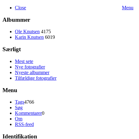
Close
Menu
Albummer
Ole Knutsen
4175
Karin Knutsen
6019
Særligt
Mest sete
Nye fotografier
Nyeste albummer
Tilfældige fotografier
Menu
Tags
4766
Søg
Kommentarer
0
Om
RSS-feed
Identifikation