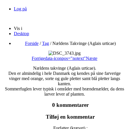
Log på
Vis i
Desktop
Forside
/
Tag
/
Nældens Takvinge (Aglais urticae)
Forrige
data-iconpos="notext"
Næste
Nældens takvinge (Aglais urticae).
Den er almindelig i hele Danmark og kendes på sine farverige
vinger med orange, sorte og gule pletter samt blå pletter langs
kanten.
Sommerfuglen lever typisk i områder med brændenælder, da dens
larver lever af planten.
0 kommentarer
Tilføj en kommentar
Forfatter (krævet) :