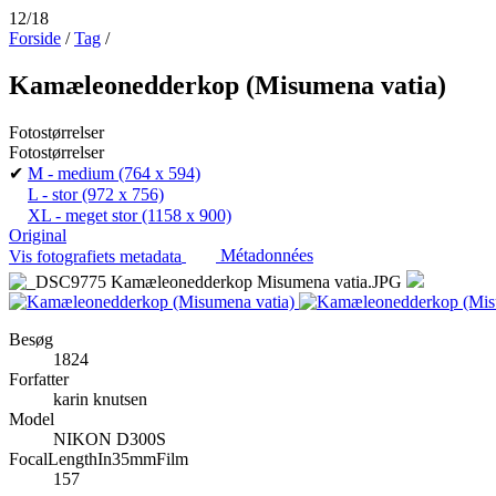
12/18
Forside
/
Tag
/
Kamæleonedderkop (Misumena vatia)
Fotostørrelser
Fotostørrelser
✔
M - medium
(764 x 594)
L - stor
(972 x 756)
XL - meget stor
(1158 x 900)
Original
Vis fotografiets metadata
Métadonnées
Besøg
1824
Forfatter
karin knutsen
Model
NIKON D300S
FocalLengthIn35mmFilm
157