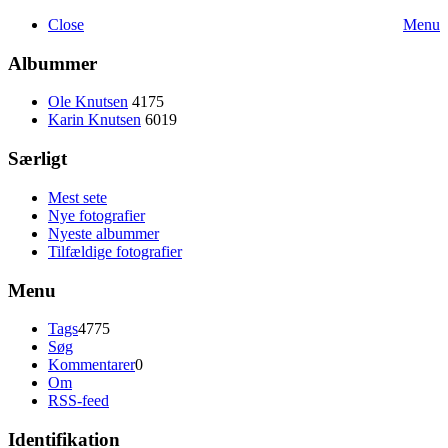
Close
Menu
Albummer
Ole Knutsen
4175
Karin Knutsen
6019
Særligt
Mest sete
Nye fotografier
Nyeste albummer
Tilfældige fotografier
Menu
Tags
4775
Søg
Kommentarer
0
Om
RSS-feed
Identifikation