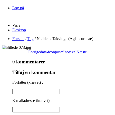
Log på
Vis i
Desktop
Forside
/
Tag
/
Nældens Takvinge (Aglais urticae)
Forrige
data-iconpos="notext"
Næste
0 kommentarer
Tilføj en kommentar
Forfatter (krævet) :
E-mailadresse (krævet) :